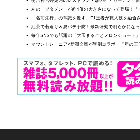
明治神宮外苑内のレストラン・森のビアガーデンで新
あの「ブタメン」が約4倍の大きさになって登場！「ブ
​​「名前先行」の常識を覆す。F1王者が職人技を融
紅茶で若返り＆夏バテ予防！最新研究で明らかになっ
毎年SNSでも話題の「大玉まるごとメロンショート
マウントレーニア×新潮文庫が異例コラボ 『星の王