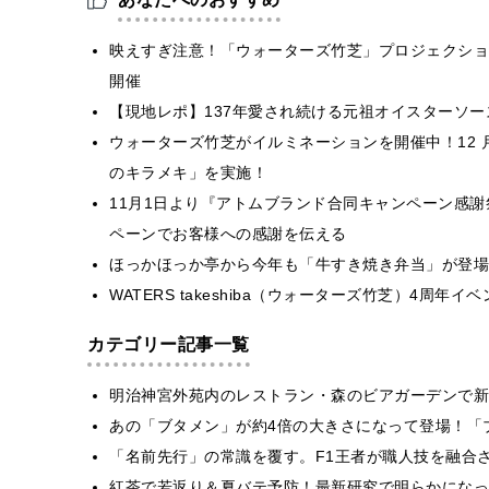
映えすぎ注意！「ウォーターズ竹芝」プロジェクショ
開催
【現地レポ】137年愛され続ける元祖オイスターソ
ウォーターズ⽵芝がイルミネーションを開催中！12 
のキラメキ」を実施！
11月1日より『アトムブランド合同キャンペーン感
ペーンでお客様への感謝を伝える
ほっかほっか亭から今年も「牛すき焼き弁当」が登場
WATERS takeshiba（ウォーターズ竹芝）4周
カテゴリー記事一覧
明治神宮外苑内のレストラン・森のビアガーデンで新
あの「ブタメン」が約4倍の大きさになって登場！「ブ
​​「名前先行」の常識を覆す。F1王者が職人技を融
紅茶で若返り＆夏バテ予防！最新研究で明らかになっ