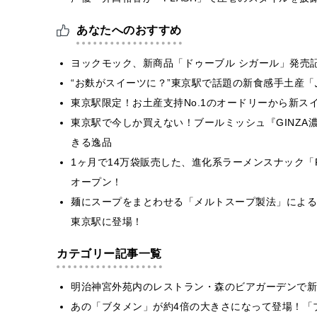
あなたへのおすすめ
ヨックモック、新商品「ドゥーブル シガール」発売記
“お麩がスイーツに？”東京駅で話題の新食感手土産「
東京駅限定！お土産支持No.1のオードリーから新ス
東京駅で今しか買えない！ブールミッシュ『GINZ
きる逸品
1ヶ月で14万袋販売した、進化系ラーメンスナック「R
オープン！
麺にスープをまとわせる「メルトスープ製法」による進
東京駅に登場！
カテゴリー記事一覧
明治神宮外苑内のレストラン・森のビアガーデンで新
あの「ブタメン」が約4倍の大きさになって登場！「ブ