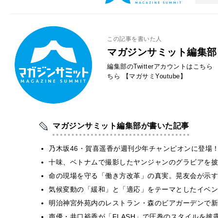
この記事を書いた人
マガジンサミット編集部
編集部のTwitterアカウントはこちら
ちら
【マガサミYoutube】
マガジンサミット編集部が書いた記事
乃木坂46・賀喜遥香が週刊少年チャンピオンに登場
十味、ベトナムで撮影したヤンジャンのグラビアを披
​命の現場を守る「働き方改革」の真実。晃友会が示
気候変動の「緩和」と「適応」をテーマとしたイベン
明治神宮外苑内のレストラン・森のビアガーデンで新
声優・井口裕香が「FLASH」で圧巻のスタイルを披