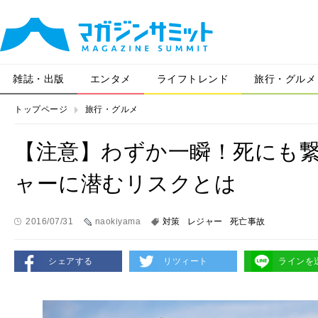
雑誌・出版
エンタメ
ライフトレンド
旅行・グルメ
トップページ
旅行・グルメ
【注意】わずか一瞬！死にも
ャーに潜むリスクとは
2016/07/31
naokiyama
対策
レジャー
死亡事故
シェアする
リツィート
ラインを