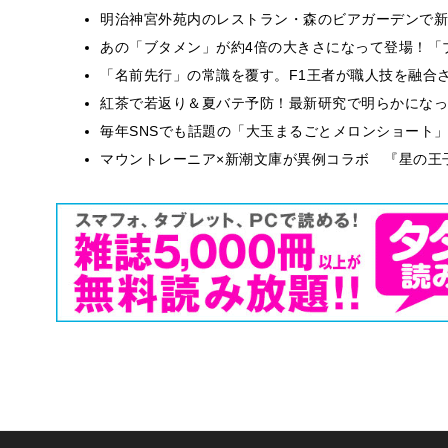
明治神宮外苑内のレストラン・森のビアガーデンで新
あの「ブタメン」が約4倍の大きさになって登場！「ブ
​​「名前先行」の常識を覆す。F1王者が職人技を融
紅茶で若返り＆夏バテ予防！最新研究で明らかになっ
毎年SNSでも話題の「大玉まるごとメロンショート
マウントレーニア×新潮文庫が異例コラボ 『星の王