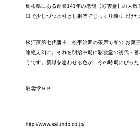
島根県にある創業141年の老舗【彩雲堂】の人
臼で少しづつ水引きし胴釜でじっくり練り上げた
松江藩第七代藩主、松平治郷の茶席で春の“お菓
途絶え幻に。それを明治中期に彩雲堂の初代・善
うです。新緑を思わせる色が、今の時期にぴった
彩雲堂ＨＰ
http://www.saiundo.co.jp/