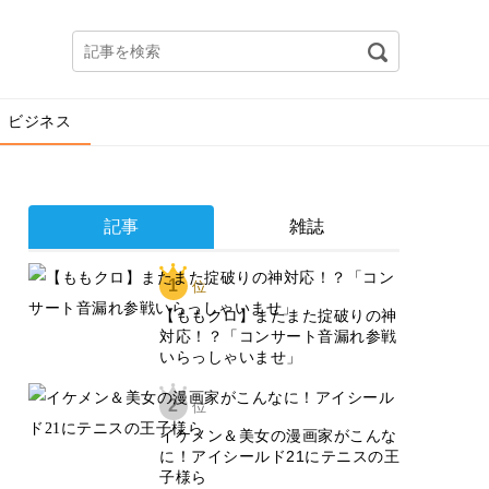
ビジネス
記事
雑誌
1
位
【ももクロ】またまた掟破りの神
対応！？「コンサート音漏れ参戦
いらっしゃいませ」
2
位
イケメン＆美女の漫画家がこんな
に！アイシールド21にテニスの王
子様ら