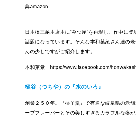
典amazon
日本橋三越本店本に“みつ屋”を再現し、作中に
話題になっています。そんな本和菓衆さん達の老
んの少しですがご紹介します。
本和菓衆 https://www.facebook.com/honwakash
槌谷（つちや）の『水のいろ』
創業２５０年。『柿羊羹』で有名な岐阜県の老舗
ーブフレーバーとその美しすぎるカラフルな姿が