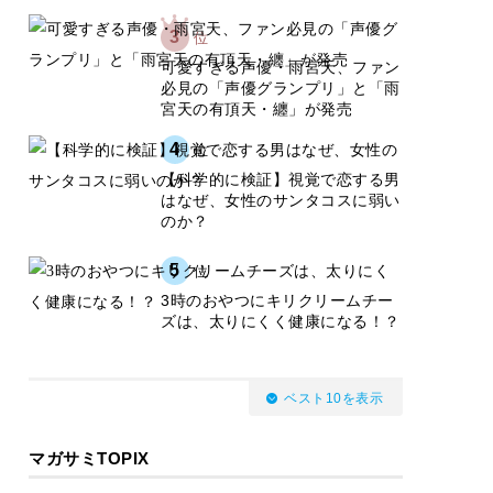
3
位
可愛すぎる声優・雨宮天、ファン
必見の「声優グランプリ」と「雨
宮天の有頂天・纏」が発売
4
位
【科学的に検証】視覚で恋する男
はなぜ、女性のサンタコスに弱い
のか？
5
位
3時のおやつにキリクリームチー
ズは、太りにくく健康になる！？
ベスト10を表示
マガサミTOPIX