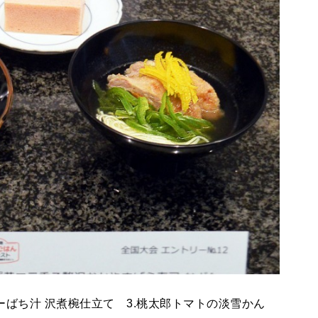
ーばち汁 沢煮椀仕立て 3.桃太郎トマトの淡雪かん