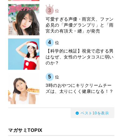
3
位
可愛すぎる声優・雨宮天、ファン
必見の「声優グランプリ」と「雨
宮天の有頂天・纏」が発売
4
位
【科学的に検証】視覚で恋する男
はなぜ、女性のサンタコスに弱い
のか？
5
位
3時のおやつにキリクリームチー
ズは、太りにくく健康になる！？
ベスト10を表示
マガサミTOPIX