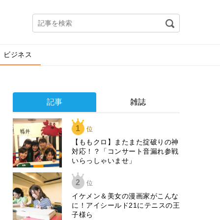
ビジネス
記事
雑誌
1
位
【ももクロ】またまた掟破りの神
対応！？「コンサート音漏れ参戦
いらっしゃいませ」
2
位
イケメン＆美女の漫画家がこんな
に！アイシールド21にテニスの王
子様ら