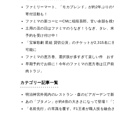
ファミリーマート、「モカブレンド」が約2年ぶりの
寄付活動も！
ファミマの新コーヒーCMに稲垣吾郎。甘い余韻を残
土用の丑の日はファミマのうなぎ！うなぎ、タレ、米
予約を受け付け中！
「宝塚歌劇 星組 貸切公演」のチケットが2,315
可能に
ファミマの恵方巻、選択肢が多すぎて楽しい件 おす
早期予約でお得に！今年のファミマの恵方巻は江戸前
肉トラジ」
カテゴリー記事一覧
明治神宮外苑内のレストラン・森のビアガーデンで新
あの「ブタメン」が約4倍の大きさになって登場！「ブ
​​「名前先行」の常識を覆す。F1王者が職人技を融