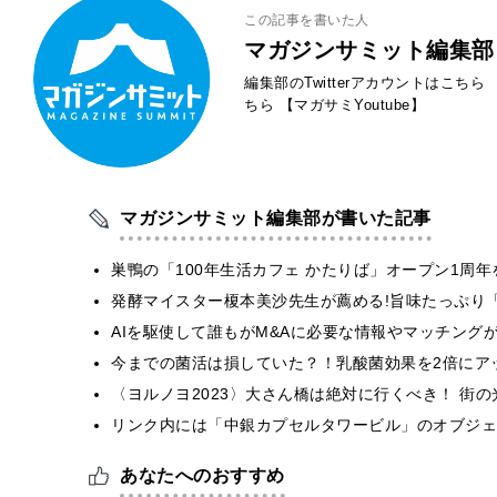
この記事を書いた人
マガジンサミット編集部
編集部のTwitterアカウントはこちら
ちら
【マガサミYoutube】
マガジンサミット編集部が書いた記事
巣鴨の「100年生活カフェ かたりば」オープン1周年
発酵マイスター榎本美沙先生が薦める!旨味たっぷり
AIを駆使して誰もがM&Aに必要な情報やマッチング
今までの菌活は損していた？！乳酸菌効果を2倍にア
〈ヨルノヨ2023〉⼤さん橋は絶対に行くべき！ 街
リンク内には「中銀カプセルタワービル」のオブジェを設
あなたへのおすすめ