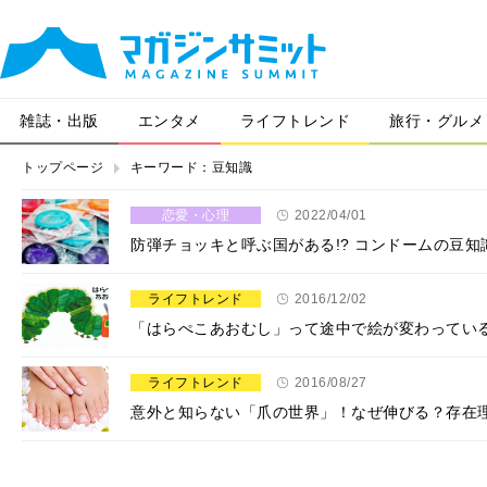
雑誌・出版
エンタメ
ライフトレンド
旅行・グルメ
トップページ
キーワード：豆知識
恋愛・心理
2022/04/01
防弾チョッキと呼ぶ国がある!? コンドームの豆知
ライフトレンド
2016/12/02
「はらぺこあおむし」って途中で絵が変わってい
ライフトレンド
2016/08/27
意外と知らない「爪の世界」！なぜ伸びる？存在