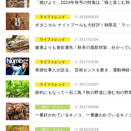
「猫びより」2024年秋号の特集は「猫と楽しむ
ライフトレンド
2018/09/19
ボタニカル ナイトプールも大好評！秋限定「ラッ
ライフトレンド
2017/11/24
健康よりも食欲優先！秋冬の脂肪対策…分かって
ライフトレンド
2017/10/30
筆跡仕事人が語る、 芸術センスを磨き、運動神経
ライフトレンド
2017/10/07
節約にもなって一石二鳥？秋の野道に潜む旬の野
旅行・グルメ
2017/09/08
一番好かれているキノコ、一番嫌われているキノ
旅行・グルメ
2016/10/24