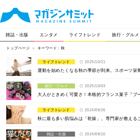
雑誌・出版
エンタメ
ライフトレンド
旅行・グルメ
トップページ
キーワード：秋
ライフトレンド
2025/10/21
運動を始めたくなる秋の季節が到来。スポーツ栄
旅行・グルメ
2025/10/03
大人がときめく可愛さ！本格的フランス菓子『ブー
ライフトレンド
2024/09/26
秋に最も多い肌悩みは「乾燥」。専門家が教える
雑誌・出版
2024/09/10