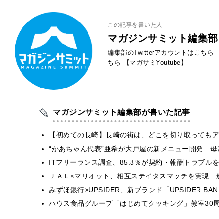
この記事を書いた人
マガジンサミット編集部
編集部のTwitterアカウントはこちら
ちら
【マガサミYoutube】
マガジンサミット編集部が書いた記事
【初めての長崎】長崎の街は、どこを切り取ってもア
“かあちゃん代表”亜希が大戸屋の新メニュー開発 
ITフリーランス調査、85.8％が契約・報酬トラブ
ＪＡＬ×マリオット、相互ステイタスマッチを実現 
みずほ銀行×UPSIDER、新ブランド「UPSIDER BANK 
ハウス食品グループ「はじめてクッキング」教室30周