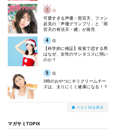
3
位
可愛すぎる声優・雨宮天、ファン
必見の「声優グランプリ」と「雨
宮天の有頂天・纏」が発売
4
位
【科学的に検証】視覚で恋する男
はなぜ、女性のサンタコスに弱い
のか？
5
位
3時のおやつにキリクリームチー
ズは、太りにくく健康になる！？
ベスト10を表示
マガサミTOPIX