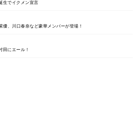
誕生でイクメン宣言
松岡茉優、川口春奈など豪華メンバーが登場！
村田にエール！