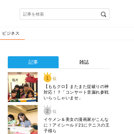
ビジネス
記事
雑誌
1
位
【ももクロ】またまた掟破りの神
対応！？「コンサート音漏れ参戦
いらっしゃいませ」
2
位
イケメン＆美女の漫画家がこんな
に！アイシールド21にテニスの王
子様ら