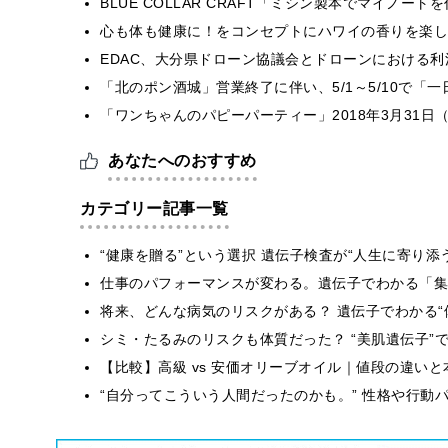
BLUE COLLAR CRAFT「ミシン製本でマイノー
心も体も健康に！をコンセプトにハワイの香りを楽しむ
EDAC、大分県ドローン協議会とドローンにおける利活
「北のポン酒城」営業終了に伴い、5/1～5/10で「
「ワンちゃんのパピーパーティー」2018年3月31日
あなたへのおすすめ
カテゴリー記事一覧
“健康を贈る”という選択 遺伝子検査が“人生に寄り添
仕事のパフォーマンスが変わる。遺伝子でわかる「集中
将来、どんな病気のリスクがある？ 遺伝子でわかる“
シミ・たるみのリスクも体質だった？ “美肌遺伝子”
【比較】高級 vs 安価オリーブオイル｜値段の違い
“自分ってこういう人間だったのかも。” 性格や行動