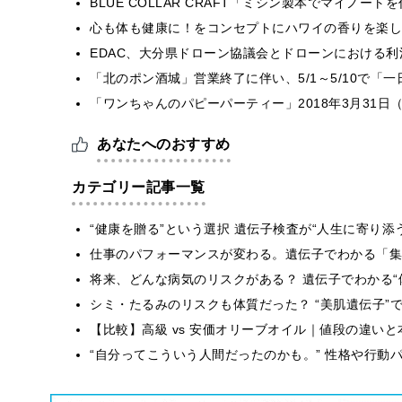
BLUE COLLAR CRAFT「ミシン製本でマイノー
心も体も健康に！をコンセプトにハワイの香りを楽しむ
EDAC、大分県ドローン協議会とドローンにおける利活
「北のポン酒城」営業終了に伴い、5/1～5/10で「
「ワンちゃんのパピーパーティー」2018年3月31日
あなたへのおすすめ
カテゴリー記事一覧
“健康を贈る”という選択 遺伝子検査が“人生に寄り添
仕事のパフォーマンスが変わる。遺伝子でわかる「集中
将来、どんな病気のリスクがある？ 遺伝子でわかる“
シミ・たるみのリスクも体質だった？ “美肌遺伝子”
【比較】高級 vs 安価オリーブオイル｜値段の違い
“自分ってこういう人間だったのかも。” 性格や行動