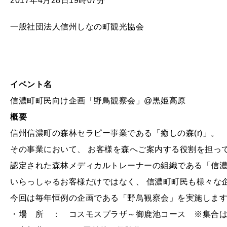
2017年4月28日19時07分
一般社団法人信州しなの町観光協会
イベント名
信濃町町民向け企画「野鳥観察会」@黒姫高原
概要
信州信濃町の森林セラピー事業である「癒しの森(r)」。
その事業において、 お客様を森へご案内する役割を担っ
認定された森林メディカルトレーナーの組織である「信濃
いらっしゃるお客様だけではなく、 信濃町町民も様々な
今回は毎年恒例の企画である「野鳥観察会」を実施しま
・場 所 ： コスモスプラザ～御鹿池コース ※集合