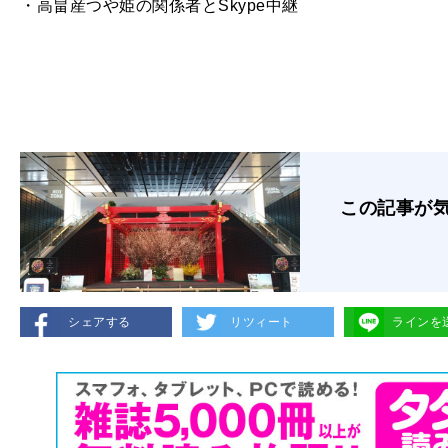
・高畠産つや姫の関係者とSkype中継
この記事が
シェアする
リツィート
ラインを