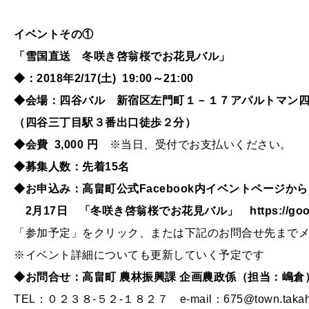
イベントその①
「雪国直送 冬咲き啓翁桜でお花見バル」
◆：2018年2/17(土) 19:00～21:00
◆会場：四谷バル 新宿区左門町１－１７アパルトマン
（四谷三丁目駅３番出口徒歩２分）
◆会費 3,000 円
※当日、受付でお支払いください。
◆募集人数：先着15名
◆お申込み：高畠町公式Facebook内イベントページから
2月17日 「冬咲き啓翁桜でお花見バル」 https://goo.gl
「参加予定」をクリック、または下記のお問合せ先まで
※イベント詳細についても更新していく予定です
◆お問合せ：高畠町 農林振興課 企画農政係（担当：嶋倉
TEL：０２３８-５２-１８２７ e-mail：675@town.takahata