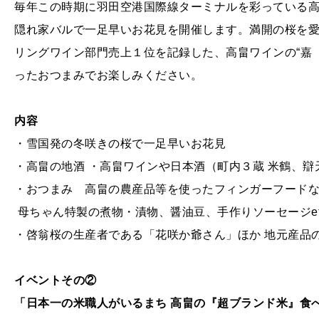
毎年この時期に羽田空港国際線ターミナルを彩っている
隠れ家バルで一足早いお花見を開催します。満開の桜を
リングワイン部門売上１位を記録した、高畠ワインの“嘉（
ったおつまみでお楽しみください。
内容
・雪国発の冬咲きの桜で一足早いお花見
・高畠の地酒 ・高畠ワインや日本酒（町内３蔵 米鶴、辯
・おつまみ 高畠の農産品等を使ったフィンガーフードな
母ちゃん特製の煮物・漬物、醤油豆、手作りソーセージet
・啓翁桜の生産者である「花咲か爺さん」ほか 地元産品の
イベントその②
「日本一の米職人がいるまち 高畠の『超ブランド米』食