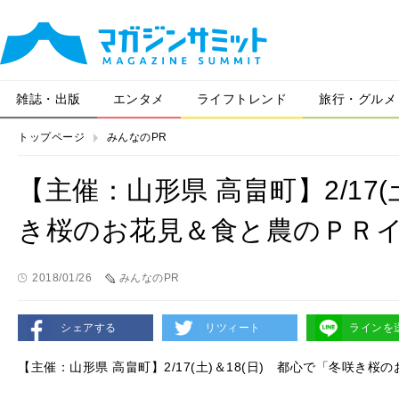
雑誌・出版
エンタメ
ライフトレンド
旅行・グルメ
トップページ
みんなのPR
【主催：山形県 高畠町】2/17(
き桜のお花見＆食と農のＰＲ
2018/01/26
みんなのPR
シェアする
リツィート
ラインを
【主催：山形県 高畠町】2/17(土)＆18(日) 都心で「冬咲き