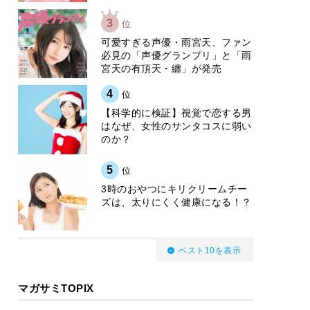
3
位
可愛すぎる声優・雨宮天、ファン
必見の「声優グランプリ」と「雨
宮天の有頂天・纏」が発売
4
位
【科学的に検証】視覚で恋する男
はなぜ、女性のサンタコスに弱い
のか？
5
位
3時のおやつにキリクリームチー
ズは、太りにくく健康になる！？
ベスト10を表示
マガサミTOPIX