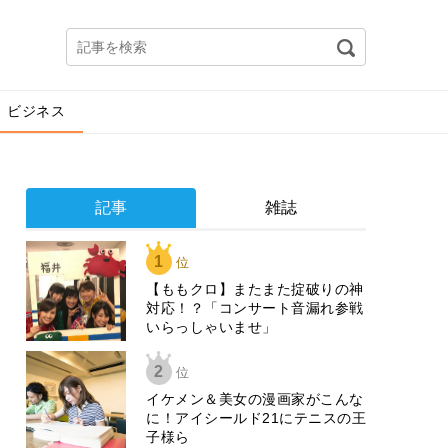
ビジネス
記事
雑誌
1
位
【ももクロ】またまた掟破りの神
対応！？「コンサート音漏れ参戦
いらっしゃいませ」
2
位
イケメン＆美女の漫画家がこんな
に！アイシールド21にテニスの王
子様ら