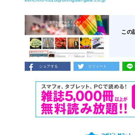
この
シェアする
リツィート