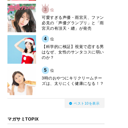
3
位
可愛すぎる声優・雨宮天、ファン
必見の「声優グランプリ」と「雨
宮天の有頂天・纏」が発売
4
位
【科学的に検証】視覚で恋する男
はなぜ、女性のサンタコスに弱い
のか？
5
位
3時のおやつにキリクリームチー
ズは、太りにくく健康になる！？
ベスト10を表示
マガサミTOPIX