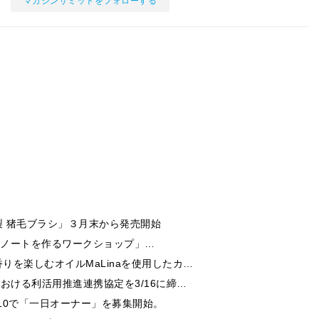
マガジンサミットをフォローする
 猪毛ブラシ」３月末から発売開始
でマイノートを作るワークショップ」…
を楽しむオイルMaLinaを使用したカ…
おける利活用推進連携協定を3/16に締…
/10で「一日オーナー」を募集開始。