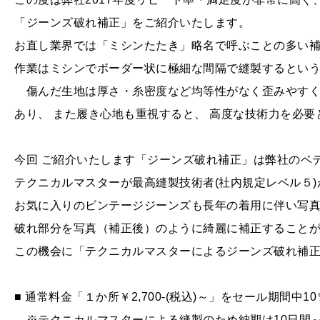
「ジーンズ破れ補正」をご紹介いたします。
お直し業界では「ミシンたたき」略名で呼ぶことの多い
作業はミシンでボーダー状に極細な間隔で縫製するとい
傷んだ生地は厚さ・糸密度など均等性がなく歪みやすく
あり、 また履き心地も重視すると、 高度な技術力を必要
今回 ご紹介いたします「ジーンズ破れ補正」は弊社のベ
テクニカルマスターが最高縫製技術者(社内規定レベル５
お気に入りのビンテージジーンズも長年の着用に伴い写真
破れ部分を写真（補正後）のように綺麗に補正すること
この機会に「テクニカルマスターによるジーンズ破れ補
■ 通常料金「１か所￥2,700-(税込)～」をセール期間
※テクニカルマスターによる縫製のため納期は10日間