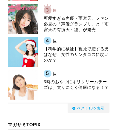
3
位
可愛すぎる声優・雨宮天、ファン
必見の「声優グランプリ」と「雨
宮天の有頂天・纏」が発売
4
位
【科学的に検証】視覚で恋する男
はなぜ、女性のサンタコスに弱い
のか？
5
位
3時のおやつにキリクリームチー
ズは、太りにくく健康になる！？
ベスト10を表示
マガサミTOPIX