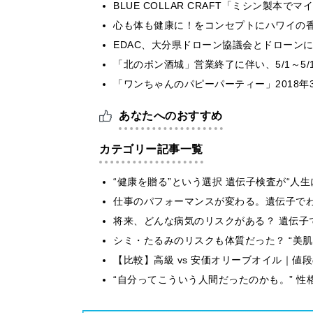
BLUE COLLAR CRAFT「ミシン製本
心も体も健康に！をコンセプトにハワイの香り
EDAC、大分県ドローン協議会とドローンに
「北のポン酒城」営業終了に伴い、5/1～5
「ワンちゃんのパピーパーティー」2018年
あなたへのおすすめ
カテゴリー記事一覧
“健康を贈る”という選択 遺伝子検査が“人
仕事のパフォーマンスが変わる。遺伝子でわか
将来、どんな病気のリスクがある？ 遺伝子
シミ・たるみのリスクも体質だった？ “美
【比較】高級 vs 安価オリーブオイル｜値
“自分ってこういう人間だったのかも。” 