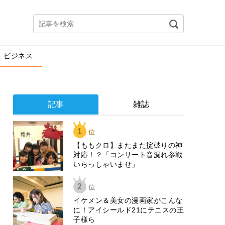
ビジネス
記事
雑誌
1
位
【ももクロ】またまた掟破りの神
対応！？「コンサート音漏れ参戦
いらっしゃいませ」
2
位
イケメン＆美女の漫画家がこんな
に！アイシールド21にテニスの王
子様ら