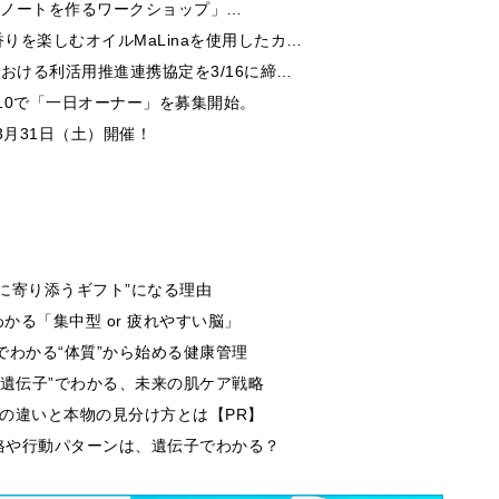
でマイノートを作るワークショップ」…
を楽しむオイルMaLinaを使用したカ…
おける利活用推進連携協定を3/16に締…
/10で「一日オーナー」を募集開始。
3月31日（土）開催！
生に寄り添うギフト”になる理由
る「集中型 or 疲れやすい脳」
でわかる“体質”から始める健康管理
肌遺伝子”でわかる、未来の肌ケア戦略
段の違いと本物の見分け方とは【PR】
性格や行動パターンは、遺伝子でわかる？