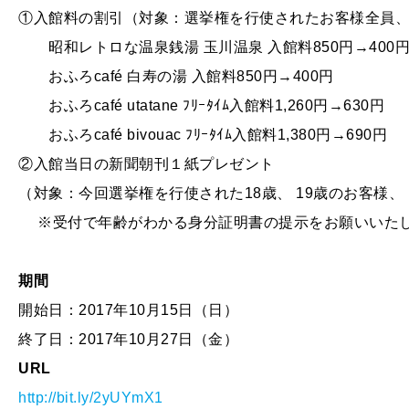
①入館料の割引（対象：選挙権を行使されたお客様全員、
昭和レトロな温泉銭湯 玉川温泉 入館料850円→400
おふろcafé 白寿の湯 入館料850円→400円
おふろcafé utatane ﾌﾘｰﾀｲﾑ入館料1,260円→630円
おふろcafé bivouac ﾌﾘｰﾀｲﾑ入館料1,380円→690円
②入館当日の新聞朝刊１紙プレゼント
（対象：今回選挙権を行使された18歳、 19歳のお客様、
※受付で年齢がわかる身分証明書の提示をお願いいた
以 
期間
開始日：2017年10月15日（日）
終了日：2017年10月27日（金）
URL
http://bit.ly/2yUYmX1