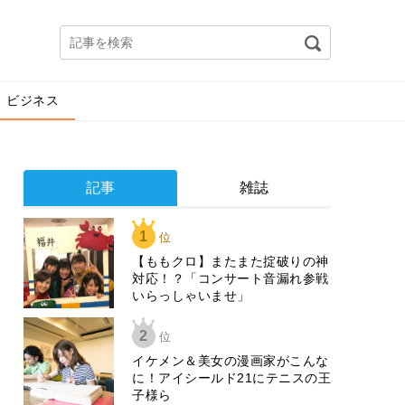
ビジネス
記事
雑誌
1
位
【ももクロ】またまた掟破りの神
対応！？「コンサート音漏れ参戦
いらっしゃいませ」
2
位
イケメン＆美女の漫画家がこんな
に！アイシールド21にテニスの王
子様ら