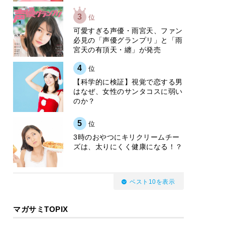
3
位
可愛すぎる声優・雨宮天、ファン
必見の「声優グランプリ」と「雨
宮天の有頂天・纏」が発売
4
位
【科学的に検証】視覚で恋する男
はなぜ、女性のサンタコスに弱い
のか？
5
位
3時のおやつにキリクリームチー
ズは、太りにくく健康になる！？
ベスト10を表示
マガサミTOPIX