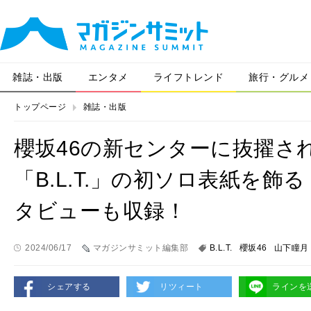
雑誌・出版
エンタメ
ライフトレンド
旅行・グルメ
トップページ
雑誌・出版
櫻坂46の新センターに抜擢さ
「B.L.T.」の初ソロ表紙を
タビューも収録！
2024/06/17
マガジンサミット編集部
B.L.T.
櫻坂46
山下瞳月
シェアする
リツィート
ラインを