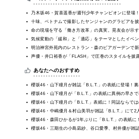
乃木坂46・賀喜遥香が週刊少年チャンピオンに登場
十味、ベトナムで撮影したヤンジャンのグラビアを披
​命の現場を守る「働き方改革」の真実。晃友会が示
気候変動の「緩和」と「適応」をテーマとしたイベン
明治神宮外苑内のレストラン・森のビアガーデンで新
声優・井口裕香が「FLASH」で圧巻のスタイルを披
あなたへのおすすめ
櫻坂46・山下瞳月が雑誌「B.L.T.」の表紙に登場
櫻坂46・山下瞳月が「B.L.T.」の表紙に異例の早
櫻坂46・山下瞳月の「B.L.T.」表紙に！同誌なら
櫻坂46・中嶋優月＆村山美羽が雑誌「B.L.T.」にて
櫻坂46・森田ひかるが1年ぶりに「B.L.T.」の表
櫻坂46・三期生の小島凪紗、谷口愛季、村井優が雑誌「