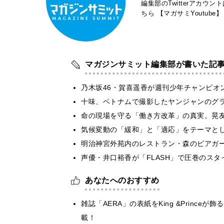
編集部のTwitterアカウ
ちら
【マガサミYoutube】
マガジンサミット編集部が書いた記
乃木坂46・賀喜遥香が週刊少年チャンピオ
十味、ベトナムで撮影したヤンジャンのグ
​命の現場を守る「働き方改革」の真実。晃
気候変動の「緩和」と「適応」をテーマと
明治神宮外苑内のレストラン・森のビアガ
声優・井口裕香が「FLASH」で圧巻のスタ
あなたへのおすすめ
雑誌「AERA」の表紙をKing &Prin
載！