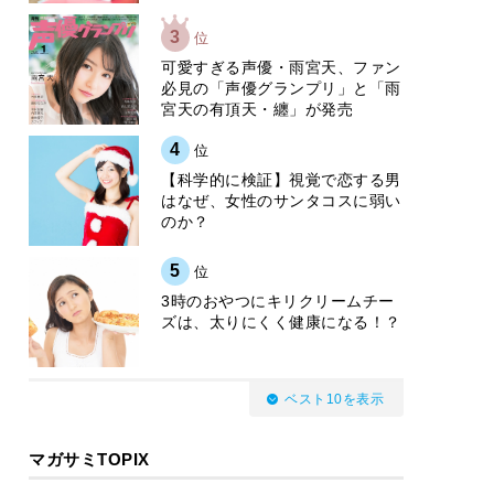
3
位
可愛すぎる声優・雨宮天、ファン
必見の「声優グランプリ」と「雨
宮天の有頂天・纏」が発売
4
位
【科学的に検証】視覚で恋する男
はなぜ、女性のサンタコスに弱い
のか？
5
位
3時のおやつにキリクリームチー
ズは、太りにくく健康になる！？
ベスト10を表示
マガサミTOPIX