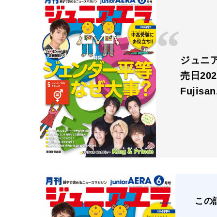
ジュニアエ
売日20
Fujisa
この