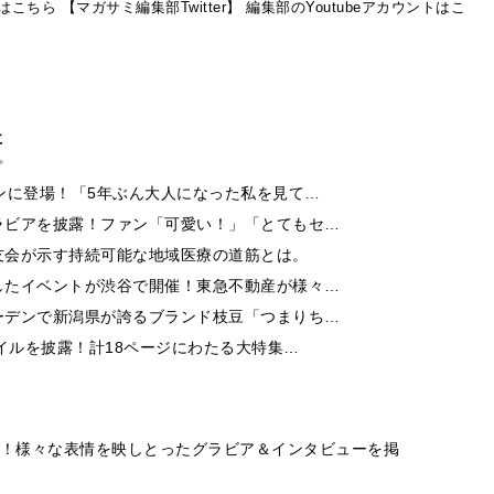
ントはこちら
【マガサミ編集部Twitter】
編集部のYoutubeアカウントはこ
事
ンに登場！「5年ぶん大人になった私を見て…
ラビアを披露！ファン「可愛い！」「とてもセ…
友会が示す持続可能な地域医療の道筋とは。
したイベントが渋谷で開催！東急不動産が様々…
ーデンで新潟県が誇るブランド枝豆「つまりち…
イルを披露！計18ページにわたる大特集…
ceが飾る！様々な表情を映しとったグラビア＆インタビューを掲