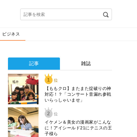
ビジネス
記事
雑誌
1
位
【ももクロ】またまた掟破りの神
対応！？「コンサート音漏れ参戦
いらっしゃいませ」
2
位
イケメン＆美女の漫画家がこんな
に！アイシールド21にテニスの王
子様ら