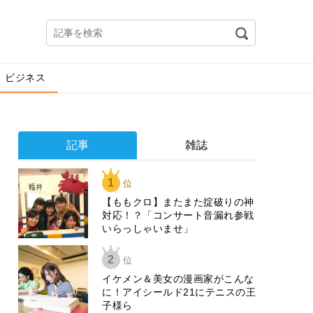
ビジネス
記事
雑誌
1
位
【ももクロ】またまた掟破りの神
対応！？「コンサート音漏れ参戦
いらっしゃいませ」
2
位
イケメン＆美女の漫画家がこんな
に！アイシールド21にテニスの王
子様ら