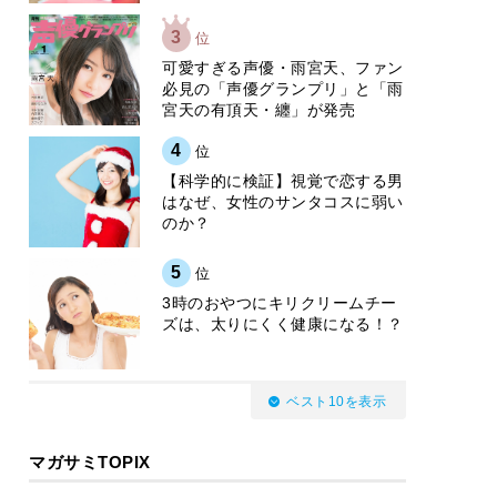
3
位
可愛すぎる声優・雨宮天、ファン
必見の「声優グランプリ」と「雨
宮天の有頂天・纏」が発売
4
位
【科学的に検証】視覚で恋する男
はなぜ、女性のサンタコスに弱い
のか？
5
位
3時のおやつにキリクリームチー
ズは、太りにくく健康になる！？
ベスト10を表示
マガサミTOPIX