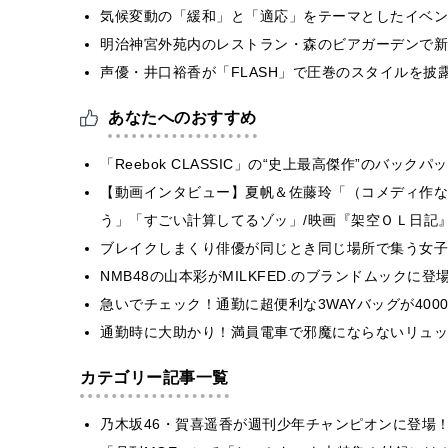
気候変動の「緩和」と「適応」をテーマとしたイベン
明治神宮外苑内のレストラン・森のビアガーデンで新
声優・井口裕香が「FLASH」で圧巻のスタイルを披
あなたへのおすすめ
「Reebok CLASSIC」の“史上最高傑作”のバッ
【動画インタビュー】夏帆＆佐藤玲「（コメディ作な
う」「すごい計算してるゾッ」/映画『架空ＯＬ日記』
ブレイクしまくり俳優が同じとき同じ場所で集う女子
NMB48の山本彩がMILKFED.のブランドムックに
急いでチェック！通勤に超便利な3WAYバッグが400
通勤時に大助かり！満員電車で邪魔にならないリュッ
カテゴリー記事一覧
乃木坂46・賀喜遥香が週刊少年チャンピオンに登場