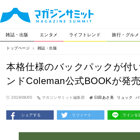
雑誌・出版
エンタメ
ライフトレンド
旅行・グルメ
トップページ
雑誌・出版
本格仕様のバックパックが付
ンドColeman公式BOOKが発
2019/08/05
マガジンサミット編集部
臼田あさ美
リュック
バ
シェアする
リツィート
ラインを