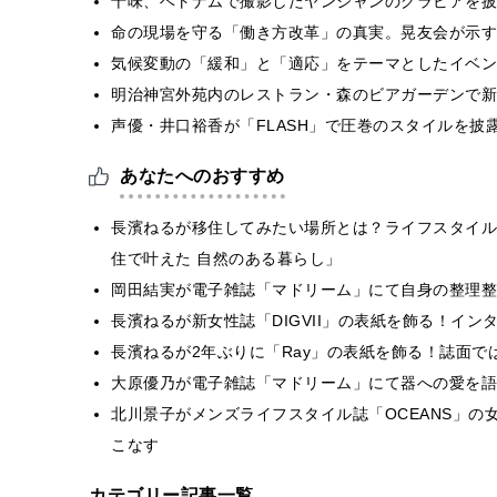
十味、ベトナムで撮影したヤンジャンのグラビアを披
​命の現場を守る「働き方改革」の真実。晃友会が示
気候変動の「緩和」と「適応」をテーマとしたイベン
明治神宮外苑内のレストラン・森のビアガーデンで新
声優・井口裕香が「FLASH」で圧巻のスタイルを披
あなたへのおすすめ
長濱ねるが移住してみたい場所とは？ライフスタイル
住で叶えた 自然のある暮らし」
岡田結実が電子雑誌「マドリーム」にて自身の整理整
長濱ねるが新女性誌「DIGVII」の表紙を飾る！イ
長濱ねるが2年ぶりに「Ray」の表紙を飾る！誌面
大原優乃が電子雑誌「マドリーム」にて器への愛を語
北川景子がメンズライフスタイル誌「OCEANS」
こなす
カテゴリー記事一覧