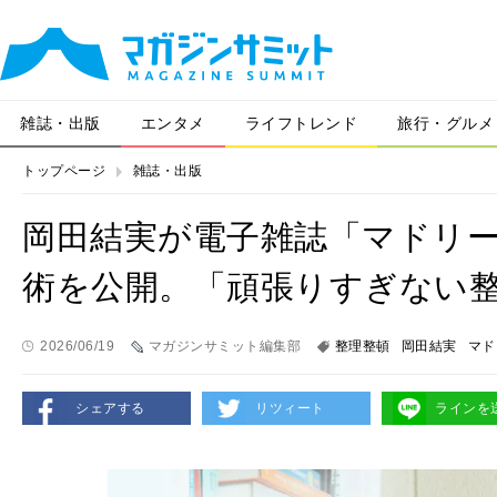
雑誌・出版
エンタメ
ライフトレンド
旅行・グルメ
トップページ
雑誌・出版
岡田結実が電子雑誌「マドリ
術を公開。「頑張りすぎない
2026/06/19
マガジンサミット編集部
整理整頓
岡田結実
マド
シェアする
リツィート
ラインを