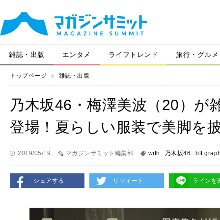
雑誌・出版
エンタメ
ライフトレンド
旅行・グルメ
トップページ
雑誌・出版
乃木坂46・梅澤美波（20）が雑誌「b
登場！夏らしい服装で美脚を
2019/05/19
マガジンサミット編集部
with
乃木坂46
blt grap
シェアする
リツィート
ラインを