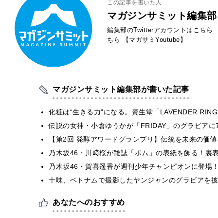
この記事を書いた人
マガジンサミット編集部
編集部のTwitterアカウントはこちら
ちら
【マガサミYoutube】
マガジンサミット編集部が書いた記事
化粧は“生きる力”になる。資生堂「LAVENDER RI
伝説の女神・小倉ゆうかが「FRIDAY」のグラビア
【第2回 発酵アワードグランプリ】伝統を未来の価
乃木坂46・川﨑桜が雑誌「ボム」の表紙を飾る！裏
乃木坂46・賀喜遥香が週刊少年チャンピオンに登場
十味、ベトナムで撮影したヤンジャンのグラビアを披
あなたへのおすすめ