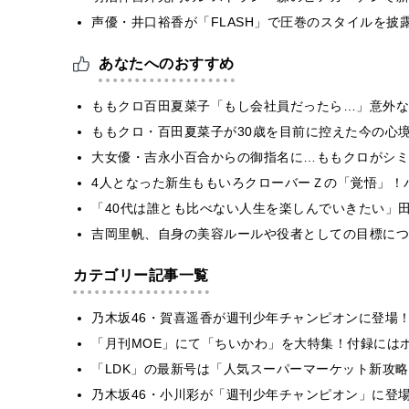
声優・井口裕香が「FLASH」で圧巻のスタイルを披
あなたへのおすすめ
ももクロ百田夏菜子「もし会社員だったら…」意外な
ももクロ・百田夏菜子が30歳を目前に控えた今の心境
大女優・吉永小百合からの御指名に…ももクロがシミ
4人となった新生ももいろクローバーＺの「覚悟」
「40代は誰とも比べない人生を楽しんでいきたい」
吉岡里帆、自身の美容ルールや役者としての目標につ
カテゴリー記事一覧
乃木坂46・賀喜遥香が週刊少年チャンピオンに登場
「月刊MOE」にて「ちいかわ」を大特集！付録には
「LDK」の最新号は「人気スーパーマーケット新攻
乃木坂46・小川彩が「週刊少年チャンピオン」に登