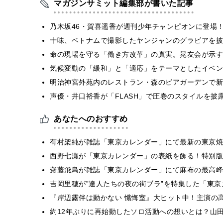
マガジンサミット編集部が書いた記事
乃木坂46・賀喜遥香が週刊少年チャンピオンに登場
十味、ベトナムで撮影したヤンジャンのグラビアを披
​命の現場を守る「働き方改革」の真実。晃友会が示
気候変動の「緩和」と「適応」をテーマとしたイベン
明治神宮外苑内のレストラン・森のビアガーデンで新
声優・井口裕香が「FLASH」で圧巻のスタイルを披
あなたへのおすすめ
有村架純が雑誌「東京カレンダー」にて最新の東京焼
西野七瀬が「東京カレンダー」の表紙を飾る！特別版の表
齋藤飛鳥が雑誌「東京カレンダー」にて麻布の最高峰
吉岡里穂が”達人たちの夜の街ブラ”を特集した「東
『岸辺露伴は動かない 懺悔室』大ヒット中！主演の
約12年ぶりに再始動したソロ活動への想いとは？山田