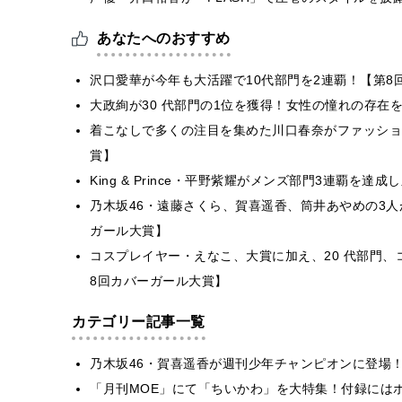
あなたへのおすすめ
沢口愛華が今年も大活躍で10代部門を2連覇！【第8
大政絢が30 代部門の1位を獲得！女性の憧れの存在
着こなしで多くの注目を集めた川口春奈がファッショ
賞】
King & Prince・平野紫耀がメンズ部門3連覇を
乃木坂46・遠藤さくら、賀喜遥香、筒井あやめの3人
ガール大賞】
コスプレイヤー・えなこ、大賞に加え、20 代部門、
8回カバーガール大賞】
カテゴリー記事一覧
乃木坂46・賀喜遥香が週刊少年チャンピオンに登場
「月刊MOE」にて「ちいかわ」を大特集！付録には