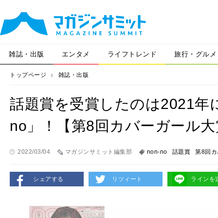
雑誌・出版
エンタメ
ライフトレンド
旅行・グルメ
トップページ
雑誌・出版
話題賞を受賞したのは2021年に
no」！【第8回カバーガール大
2022/03/04
マガジンサミット編集部
non-no
話題賞
第8回
シェアする
リツィート
ラインを