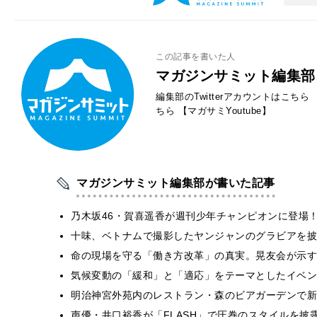
この記事を書いた人
マガジンサミット編集部
編集部のTwitterアカウントはこちら
ちら
【マガサミYoutube】
マガジンサミット編集部が書いた記事
乃木坂46・賀喜遥香が週刊少年チャンピオンに登場
十味、ベトナムで撮影したヤンジャンのグラビアを披
​命の現場を守る「働き方改革」の真実。晃友会が示
気候変動の「緩和」と「適応」をテーマとしたイベン
明治神宮外苑内のレストラン・森のビアガーデンで新
声優・井口裕香が「FLASH」で圧巻のスタイルを披