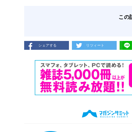
この
シェアする
リツィート