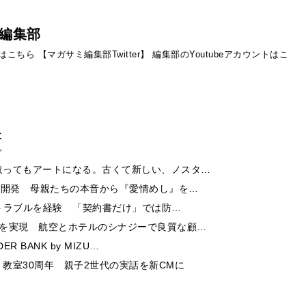
編集部
ントはこちら
【マガサミ編集部Twitter】
編集部のYoutubeアカウントはこ
事
取ってもアートになる。古くて新しい、ノスタ…
ー開発 母親たちの本音から『愛情めし』を…
酬トラブルを経験 「契約書だけ」では防…
チを実現 航空とホテルのシナジーで良質な顧…
 BANK by MIZU…
教室30周年 親子2世代の実話を新CMに