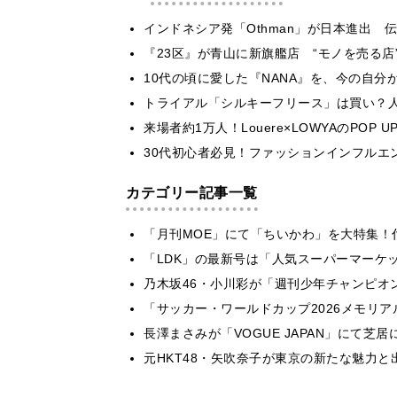
インドネシア発「Othman」が日本進出
『23区』が青山に新旗艦店 “モノを売る店
10代の頃に愛した『NANA』を、今の自分が着
トライアル「シルキーフリース」は買い？
来場者約1万人！Louere×LOWYAのPOP
30代初心者必見！ファッションインフルエン
カテゴリー記事一覧
「月刊MOE」にて「ちいかわ」を大特集！
「LDK」の最新号は「人気スーパーマーケ
乃木坂46・小川彩が「週刊少年チャンピオ
「サッカー・ワールドカップ2026メモリア
長澤まさみが「VOGUE JAPAN」にて
元HKT48・矢吹奈子が東京の新たな魅力と