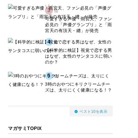
3
位
可愛すぎる声優・雨宮天、ファン
必見の「声優グランプリ」と「雨
宮天の有頂天・纏」が発売
4
位
【科学的に検証】視覚で恋する男
はなぜ、女性のサンタコスに弱い
のか？
5
位
3時のおやつにキリクリームチー
ズは、太りにくく健康になる！？
ベスト10を表示
マガサミTOPIX