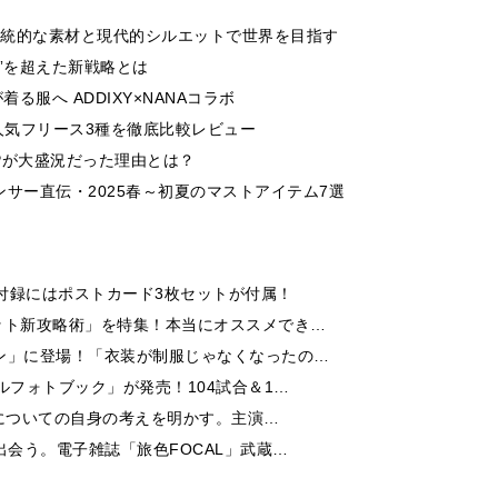
 伝統的な素材と現代的シルエットで世界を目指す
”を超えた新戦略とは
る服へ ADDIXY×NANAコラボ
人気フリース3種を徹底比較レビュー
 UPが大盛況だった理由とは？
サー直伝・2025春～初夏のマストアイテム7選
付録にはポストカード3枚セットが付属！
ット新攻略術」を特集！本当にオススメでき…
ン」に登場！「衣装が制服じゃなくなったの…
ルフォトブック」が発売！104試合＆1…
芝居についての自身の考えを明かす。主演…
出会う。電子雑誌「旅色FOCAL」武蔵…