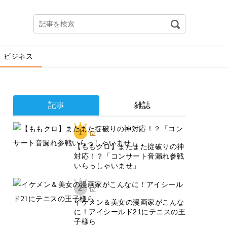
ビジネス
記事
雑誌
1
位
【ももクロ】またまた掟破りの神
対応！？「コンサート音漏れ参戦
いらっしゃいませ」
2
位
イケメン＆美女の漫画家がこんな
に！アイシールド21にテニスの王
子様ら