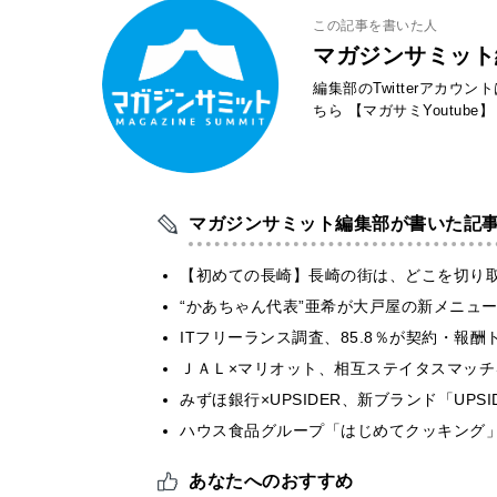
この記事を書いた人
マガジンサミット
編集部のTwitterアカウ
ちら
【マガサミYoutube】
マガジンサミット編集部が書いた記
【初めての長崎】長崎の街は、どこを切り
“かあちゃん代表”亜希が大戸屋の新メニュ
ITフリーランス調査、85.8％が契約・報
ＪＡＬ×マリオット、相互ステイタスマッ
みずほ銀行×UPSIDER、新ブランド「UPSIDER
ハウス食品グループ「はじめてクッキング」
あなたへのおすすめ