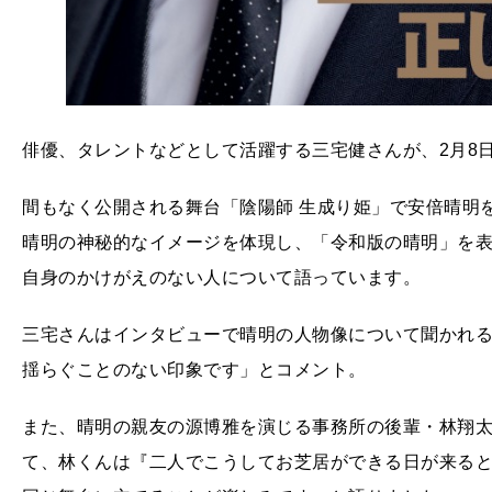
俳優、タレントなどとして活躍する三宅健さんが、2月8
間もなく公開される舞台「陰陽師 生成り姫」で安倍晴明
晴明の神秘的なイメージを体現し、「令和版の晴明」を
自身のかけがえのない人について語っています。
三宅さんはインタビューで晴明の人物像について聞かれ
揺らぐことのない印象です」とコメント。
また、晴明の親友の源博雅を演じる事務所の後輩・林翔
て、林くんは『二人でこうしてお芝居ができる日が来る