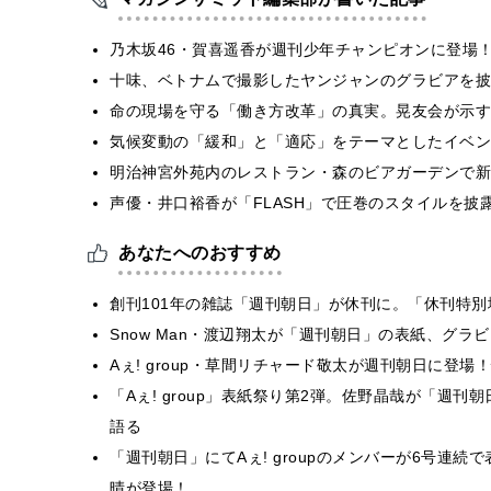
乃木坂46・賀喜遥香が週刊少年チャンピオンに登場
十味、ベトナムで撮影したヤンジャンのグラビアを披
​命の現場を守る「働き方改革」の真実。晃友会が示
気候変動の「緩和」と「適応」をテーマとしたイベン
明治神宮外苑内のレストラン・森のビアガーデンで新
声優・井口裕香が「FLASH」で圧巻のスタイルを披
あなたへのおすすめ
創刊101年の雑誌「週刊朝日」が休刊に。「休刊特
Snow Man・渡辺翔太が「週刊朝日」の表紙、グ
Aぇ! group・草間リチャード敬太が週刊朝日に登
「Aぇ! group」表紙祭り第2弾。佐野晶哉が「週
語る
「週刊朝日」にてAぇ! groupのメンバーが6号連
晴が登場！