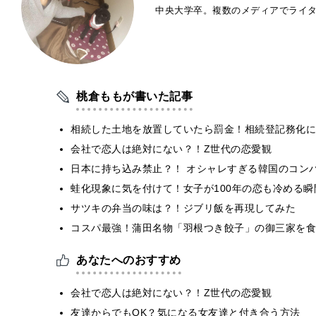
中央大学卒。複数のメディアでライ
桃倉ももが書いた記事
相続した土地を放置していたら罰金！相続登記務化に
会社で恋人は絶対にない？！Z世代の恋愛観
日本に持ち込み禁止？！ オシャレすぎる韓国のコン
蛙化現象に気を付けて！女子が100年の恋も冷める瞬
サツキの弁当の味は？！ジブリ飯を再現してみた
コスパ最強！蒲田名物「羽根つき餃子」の御三家を食
あなたへのおすすめ
会社で恋人は絶対にない？！Z世代の恋愛観
友達からでもOK？気になる女友達と付き合う方法