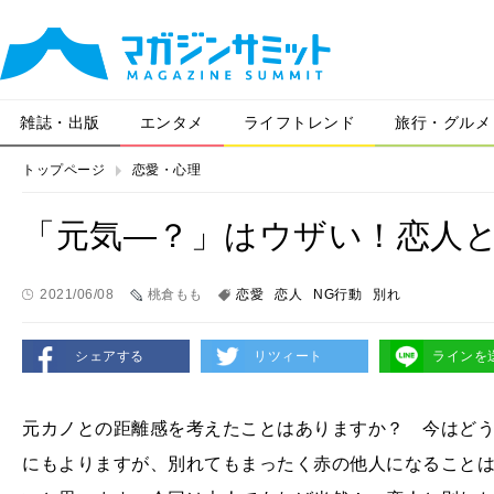
雑誌・出版
エンタメ
ライフトレンド
旅行・グルメ
トップページ
恋愛・心理
「元気―？」はウザい！恋人と
2021/06/08
桃倉もも
恋愛
恋人
NG行動
別れ
シェアする
リツィート
ラインを
元カノとの距離感を考えたことはありますか？ 今はど
にもよりますが、別れてもまったく赤の他人になること