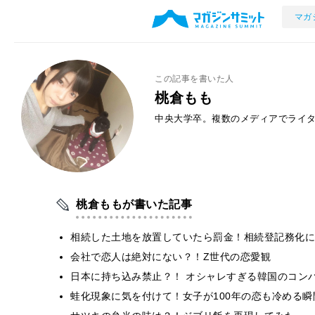
マガ
この記事を書いた人
桃倉もも
中央大学卒。複数のメディアでライ
桃倉ももが書いた記事
相続した土地を放置していたら罰金！相続登記務化に
会社で恋人は絶対にない？！Z世代の恋愛観
日本に持ち込み禁止？！ オシャレすぎる韓国のコン
蛙化現象に気を付けて！女子が100年の恋も冷める瞬