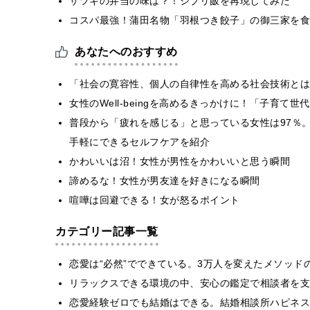
サツキの弁当の味は？！ジブリ飯を再現してみた
コスパ最強！蒲田名物「羽根つき餃子」の御三家を食
あなたへのおすすめ
「社会の寛容性、個人の自律性を高める社会技術とは
女性のWell-beingを高めるきっかけに！「子育
普段から「疲れを感じる」と思っている女性は97％。i
手軽にできるセルフケアを紹介
かわいいは沼！女性が男性をかわいいと思う瞬間
諦めるな！女性が男友達を好きになる瞬間
喧嘩は回避できる！女が怒るポイント
カテゴリー記事一覧
恋愛は“必然”でできている。3万人を変えたメソッド
リラックスできる環境の中、安心の鑑定で相談者を支
恋愛経験ゼロでも結婚はできる。結婚相談所ハピネス