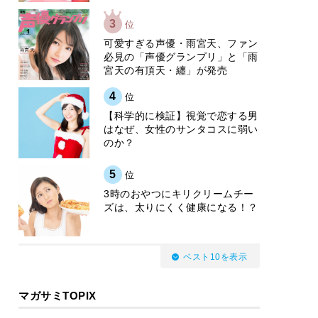
3
位
可愛すぎる声優・雨宮天、ファン
必見の「声優グランプリ」と「雨
宮天の有頂天・纏」が発売
4
位
【科学的に検証】視覚で恋する男
はなぜ、女性のサンタコスに弱い
のか？
5
位
3時のおやつにキリクリームチー
ズは、太りにくく健康になる！？
ベスト10を表示
マガサミTOPIX