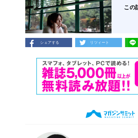
この
シェアする
リツィート