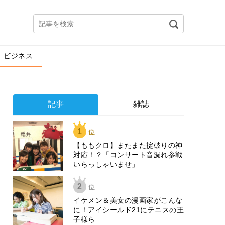
ビジネス
記事
雑誌
1
位
【ももクロ】またまた掟破りの神
対応！？「コンサート音漏れ参戦
いらっしゃいませ」
2
位
イケメン＆美女の漫画家がこんな
に！アイシールド21にテニスの王
子様ら