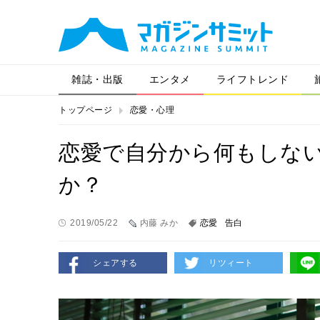
雑誌・出版
エンタメ
ライフトレンド
トップページ
恋愛・心理
恋愛で自分から何もしな
か？
2019/05/22
内藤 みか
恋愛
告白
シェアする
リツィート