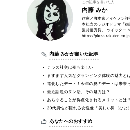
この記事を書いた人
内藤 みか
作家／脚本家／イケメン評
本担当のラジオドラマ『婚
盟賞優秀賞。 ツイッター https:
https://plaza.rakuten.co.j
内藤 みかが書いた記事
テラス社交は夜も楽しい
ますます人気なグランピング体験の魅力と
進化したデート！今年の夏のデートは未来
最近話題のヌン活、その魅力は？
あらゆることが得点化されるメリットとは
20代男性が憧れる女性像「美しい男（ひと
あなたへのおすすめ