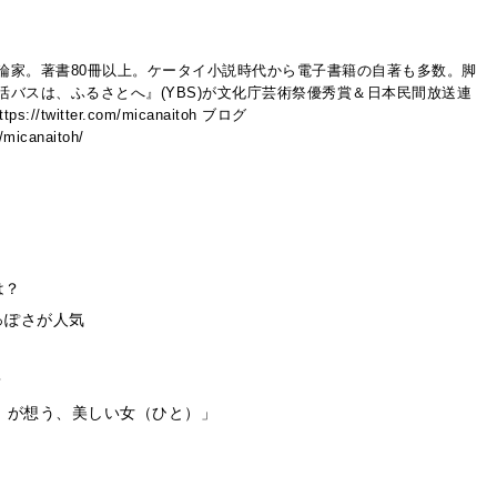
論家。著書80冊以上。ケータイ小説時代から電子書籍の自著も多数。脚
活バスは、ふるさとへ』(YBS)が文化庁芸術祭優秀賞＆日本民間放送連
//twitter.com/micanaitoh ブログ
p/micanaitoh/
は？
っぽさが人気
？
）が想う、美しい女（ひと）」