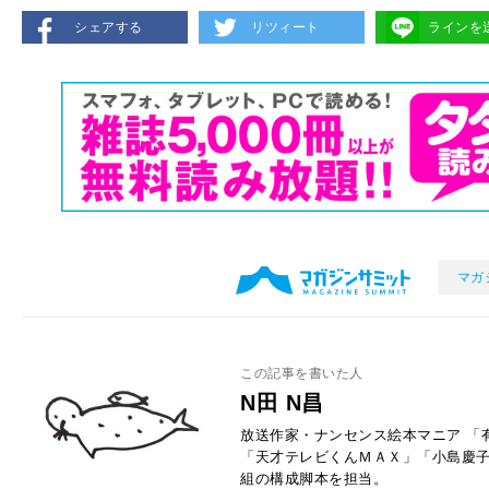
シェアする
リツィート
ラインを
マガ
この記事を書いた人
N田 N昌
放送作家・ナンセンス絵本マニア 「
「天才テレビくんＭＡＸ」「小島慶子
組の構成脚本を担当。