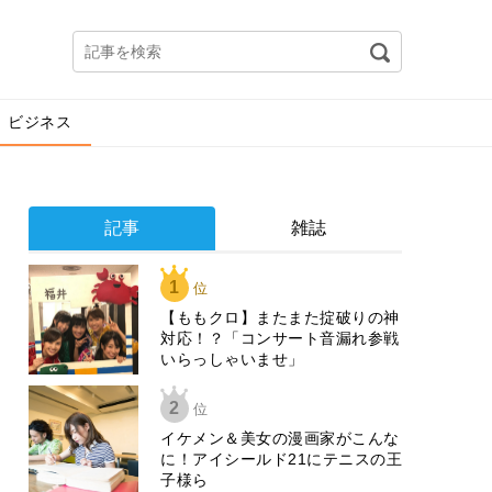
ビジネス
記事
雑誌
1
位
【ももクロ】またまた掟破りの神
対応！？「コンサート音漏れ参戦
いらっしゃいませ」
2
位
イケメン＆美女の漫画家がこんな
に！アイシールド21にテニスの王
子様ら