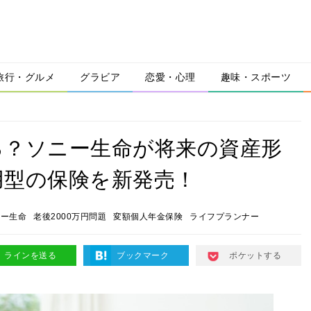
旅行・グルメ
グラビア
恋愛・心理
趣味・スポーツ
る？ソニー生命が将来の資産形
用型の保険を新発売！
ニー生命
老後2000万円問題
変額個人年金保険
ライフプランナー
ラインを送る
ブックマーク
ポケットする