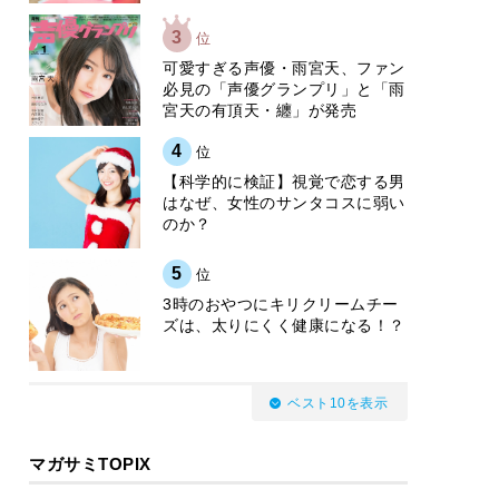
3
位
可愛すぎる声優・雨宮天、ファン
必見の「声優グランプリ」と「雨
宮天の有頂天・纏」が発売
4
位
【科学的に検証】視覚で恋する男
はなぜ、女性のサンタコスに弱い
のか？
5
位
3時のおやつにキリクリームチー
ズは、太りにくく健康になる！？
ベスト10を表示
マガサミTOPIX