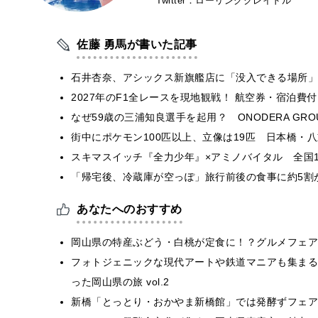
Twitter：ローリングクレイドル
佐藤 勇馬が書いた記事
石井杏奈、アシックス新旗艦店に「没入できる場所」
2027年のF1全レースを現地観戦！ 航空券・宿泊
なぜ59歳の三浦知良選手を起用？ ONODERA GR
街中にポケモン100匹以上、立像は19匹 日本橋・八
スキマスイッチ『全力少年』×アミノバイタル 全国1
「帰宅後、冷蔵庫が空っぽ」旅行前後の食事に約5割
あなたへのおすすめ
岡山県の特産ぶどう・白桃が定食に！？グルメフェア
フォトジェニックな現代アートや鉄道マニアも集まる
った岡山県の旅 vol.2
新橋「とっとり・おかやま新橋館」では発酵ずフェア