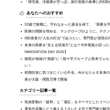
「帰宅後、冷蔵庫が空っぽ」旅行前後の食事に約5割
あなたへのおすすめ
32歳で無職に。守れなかった過去を経て、「医療を
医療の間隙を埋める、マングローブのように。テクノ
IBD患者の“人生の灯台”でありたい。専門医が清澄
未来の医療を“支える現場力”とは？中外製薬が語った
INNOVATION DAY 2025】
病院が地域の“熱源”に！桜十字グループと熊本ヴォ
い！
初期症状に気づきにくい心不全。AIがもたらす未来
座が大阪・関西万博で開催
カテゴリー記事一覧
気候変動の「緩和」と「適応」をテーマとしたイベン
電気代高騰にどう備える？さいたま市で専門家が解説