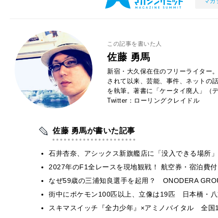
マガ
この記事を書いた人
佐藤 勇馬
新宿・大久保在住のフリーライター。
されて以来、芸能、事件、ネットの
を執筆。著書に「ケータイ廃人」（デ
Twitter：ローリングクレイドル
佐藤 勇馬が書いた記事
石井杏奈、アシックス新旗艦店に「没入できる場所」
2027年のF1全レースを現地観戦！ 航空券・宿泊
なぜ59歳の三浦知良選手を起用？ ONODERA GR
街中にポケモン100匹以上、立像は19匹 日本橋・八
スキマスイッチ『全力少年』×アミノバイタル 全国1