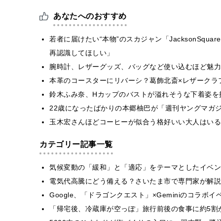
あなたへのおすすめ
若者に届けたい“本物”のスカジャン「JacksonSquare
再認識してほしい」
腕時計、レザーグッズ、バッグなど使い込むほど魅力
本革のコースターにリバーシ？葛飾北斎×レザークラ
鈴木ふみ奈、Hカップのバストが溢れそうな下着姿を
22歳になったばかりの本郷柚巴が「週刊ヤングマガ
玉木宏さんほどコーヒーが似合う格好いい大人はいる
カテゴリー記事一覧
気候変動の「緩和」と「適応」をテーマとしたイベン
電気代高騰にどう備える？さいたま市で専門家が解説
Google、「ドラゴンクエスト」×Geminiのコラ
「帰宅後、冷蔵庫が空っぽ」旅行前後の食事に約5割