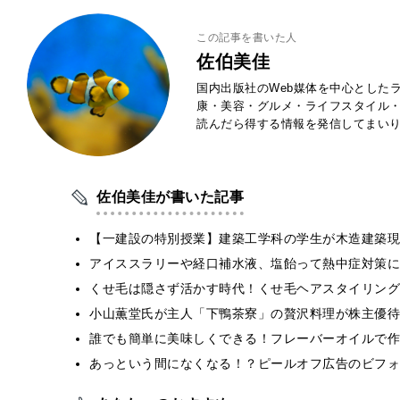
この記事を書いた人
佐伯美佳
国内出版社のWeb媒体を中心とした
康・美容・グルメ・ライフスタイル
読んだら得する情報を発信してまい
佐伯美佳が書いた記事
【一建設の特別授業】建築工学科の学生が木造建築現
アイススラリーや経口補水液、塩飴って熱中症対策に
くせ毛は隠さず活かす時代！くせ毛ヘアスタイリング
小山薫堂氏が主人「下鴨茶寮」の贅沢料理が株主優待
誰でも簡単に美味しくできる！フレーバーオイルで作
あっという間になくなる！？ピールオフ広告のビフォ