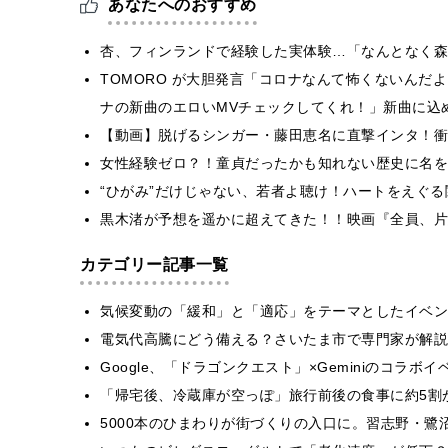
あなたへのおすすめ
杏、フィンランドで経験した実体験…「なんとなく森
TOMORO が大胆発言「コロナなんて怖くないんだ
ナの新曲のエロいMVチェックしてくれ！」新曲に込
【動画】脱げるシンガー・藤田恵名に直撃インタ！衝
女性経験ゼロ？！童貞だったかも知れない歴史に名を
“ひがみ”だけじゃない、若者よ聴け！ハートをえぐ
黒木渚が予想を遥かに超えてきた！！映画『全員、片
カテゴリー記事一覧
気候変動の「緩和」と「適応」をテーマとしたイベン
電気代高騰にどう備える？さいたま市で専門家が解説
Google、「ドラゴンクエスト」×Geminiのコラ
「帰宅後、冷蔵庫が空っぽ」旅行前後の食事に約5割
5000本のひまわりが街づくりの入口に。習志野・鷺