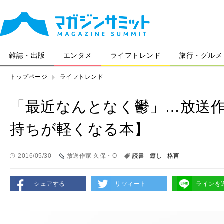
雑誌・出版
エンタメ
ライフトレンド
旅行・グルメ
トップページ
ライフトレンド
「最近なんとなく鬱」…放送
持ちが軽くなる本】
2016/05/30
放送作家 久保・O
読書
癒し
格言
シェアする
リツィート
ラインを