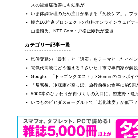
スの後遺症改善にも効果が
いま体調管理のため注目が集まる「免疫ケア」。プラ
観光DX推進プロジェクトの無料オンラインウェビナ
山慶輔氏、NTT Com・戸松正剛氏が登壇
カテゴリー記事一覧
気候変動の「緩和」と「適応」をテーマとしたイベン
電気代高騰にどう備える？さいたま市で専門家が解説
Google、「ドラゴンクエスト」×Geminiのコラ
「帰宅後、冷蔵庫が空っぽ」旅行前後の食事に約5割
5000本のひまわりが街づくりの入口に。習志野・鷺
いつものビヒダスヨーグルトで「老化速度」が低下？