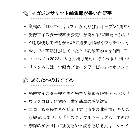
マガジンサミット編集部が書いた記事
巣鴨の「100年生活カフェ かたりば」オープン1周年
発酵マイスター榎本美沙先生が薦める!旨味たっぷり
AIを駆使して誰もがM&Aに必要な情報やマッチング
今までの菌活は損していた？！乳酸菌効果を2倍にア
〈ヨルノヨ2023〉⼤さん橋は絶対に行くべき！ 街
リンク内には「中銀カプセルタワービル」のオブジェを設
あなたへのおすすめ
発酵マイスター榎本美沙先生が薦める!旨味たっぷり
ウィズコロナに対応 世界基準の感染対策
コロナ禍を経て⼋ケ岳エリア（⼭梨県北杜市）の人気
な観光地域づくり「サステナブルツーリズム」で再び
季節の変わり目に疲労感や不調を感じる人は「5-AL