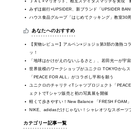
ＪＡＬ×マリオット、相互ステイタスマッチを実現 
みずほ銀行×UPSIDER、新ブランド「UPSIDER BANK 
ハウス食品グループ「はじめてクッキング」教室30周
あなたへのおすすめ
【実物レビュー】アルペン×ジョジョ第3部の激熱コラ
ッ！
「地球はかけがえのないふるさと」、若田光一が宇宙
世界規模のワークショップがユニクロ TOKYOから
「PEACE FOR ALL」がコラボし平和を願う
ユニクロのチャリティTシャツプロジェクト「PEACE
ェクトでTシャツ販売と初の写真展を開催
軽くて歩きやすい！New Balance 「FRESH FO
NIKE、adidasだけじゃない！シャレオツなスポー
カテゴリー記事一覧