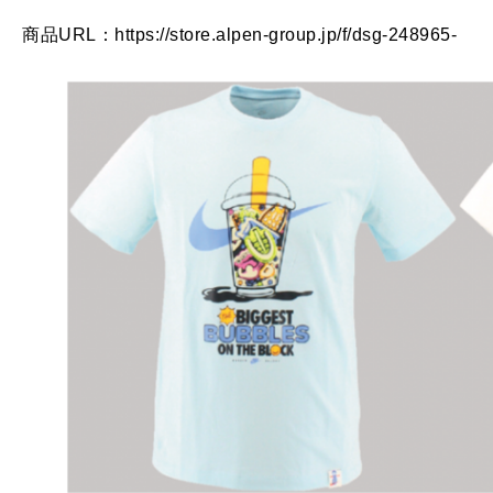
商品URL：https://store.alpen-group.jp/f/dsg-248965-