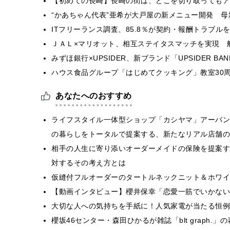
【初めての長崎】長崎の街は、どこを切り取ってもア
“かあちゃん代表”亜希が大戸屋の新メニュー開発 
ITフリーランス調査、85.8％が契約・報酬トラブ
ＪＡＬ×マリオット、相互ステイタスマッチを実現 
みずほ銀行×UPSIDER、新ブランド「UPSIDER BANK 
ハウス食品グループ「はじめてクッキング」教室30周
あなたへのおすすめ
ライフスタイル一体型ショップ「カシヤマ」アーバン
の暮らしをトータルで提案する、新たなリアル店舗の
相手の人生に寄り添いオーダーメイドの保険を提案す
対するその考え方とは
仮縫付フルオーダーのタートルネックニット＆ホワイトジ
【動画インタビュー】櫻井保幸「恋愛一筋でいかない
大切な人への気持ちを手紙に！人気家電が当たる恒例
櫻坂46センター・森田ひかるが雑誌「blt graph