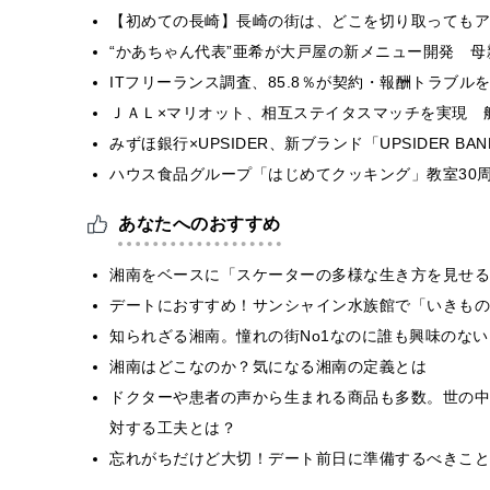
【初めての長崎】長崎の街は、どこを切り取ってもア
“かあちゃん代表”亜希が大戸屋の新メニュー開発 
ITフリーランス調査、85.8％が契約・報酬トラブ
ＪＡＬ×マリオット、相互ステイタスマッチを実現 
みずほ銀行×UPSIDER、新ブランド「UPSIDER BANK 
ハウス食品グループ「はじめてクッキング」教室30周
あなたへのおすすめ
湘南をベースに「スケーターの多様な生き方を見せる
デートにおすすめ！サンシャイン水族館で「いきもの
知られざる湘南。憧れの街No1なのに誰も興味のな
湘南はどこなのか？気になる湘南の定義とは
ドクターや患者の声から生まれる商品も多数。世の中
対する工夫とは？
忘れがちだけど大切！デート前日に準備するべきこと