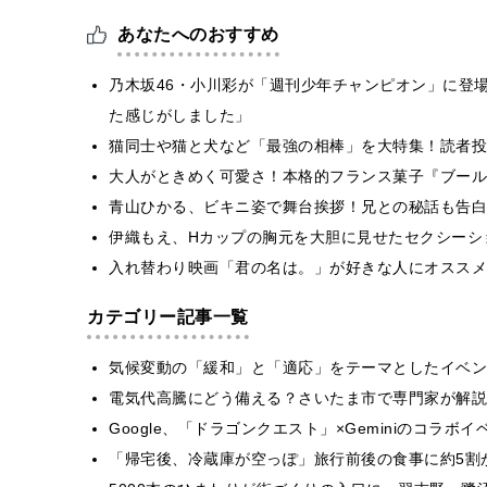
あなたへのおすすめ
乃木坂46・小川彩が「週刊少年チャンピオン」に登
た感じがしました」
猫同士や猫と犬など「最強の相棒」を大特集！読者投
大人がときめく可愛さ！本格的フランス菓子『ブール
青山ひかる、ビキニ姿で舞台挨拶！兄との秘話も告白
伊織もえ、Hカップの胸元を大胆に見せたセクシーシ
入れ替わり映画「君の名は。」が好きな人にオススメ
カテゴリー記事一覧
気候変動の「緩和」と「適応」をテーマとしたイベン
電気代高騰にどう備える？さいたま市で専門家が解説
Google、「ドラゴンクエスト」×Geminiのコラ
「帰宅後、冷蔵庫が空っぽ」旅行前後の食事に約5割