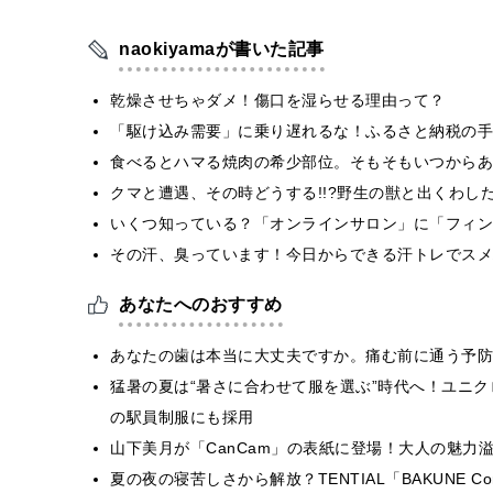
naokiyamaが書いた記事
乾燥させちゃダメ！傷口を湿らせる理由って？
「駆け込み需要」に乗り遅れるな！ふるさと納税の手
食べるとハマる焼肉の希少部位。そもそもいつからあ
クマと遭遇、その時どうする!!?野生の獣と出くわし
いくつ知っている？「オンラインサロン」に「フィン
その汗、臭っています！今日からできる汗トレでスメ
あなたへのおすすめ
​あなたの歯は本当に大丈夫ですか。痛む前に通う予
猛暑の夏は“暑さに合わせて服を選ぶ”時代へ！ユニ
の駅員制服にも採用
山下美月が「CanCam」の表紙に登場！大人の魅力
夏の夜の寝苦しさから解放？TENTIAL「BAKUNE Com