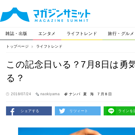
雑誌・出版
エンタメ
ライフトレンド
旅行・グルメ
トップページ
ライフトレンド
この記念日いる？7月8日は勇
る？
2018/07/24
naokiyama
ナンパ
夏
海
７月８日
シェアする
リツィート
ラインを