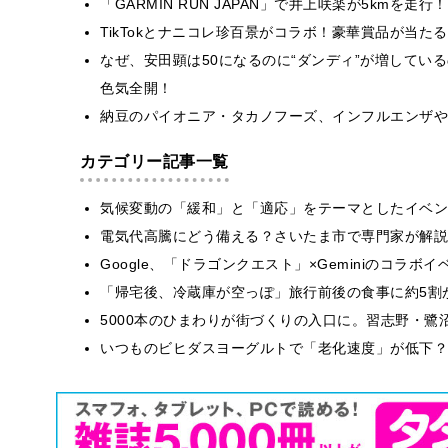
「GARMIN RUN JAPAN」で井上咲楽が5kmを
TikTokとナニコレ珍百景がコラボ！豪華賞品が当
なぜ、安田顕は50になるのに“ダンディ”が増してい
色気全開！
納豆のパイオニア・タカノフーズ、インフルエンザや
カテゴリー記事一覧
気候変動の「緩和」と「適応」をテーマとしたイベン
電気代高騰にどう備える？さいたま市で専門家が解説
Google、「ドラゴンクエスト」×Geminiのコラ
「帰宅後、冷蔵庫が空っぽ」旅行前後の食事に約5割
5000本のひまわりが街づくりの入口に。習志野・鷺
いつものビヒダスヨーグルトで「老化速度」が低下？