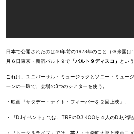
日本で公開されたのは40年前の1978年のこと（※米国は
月６日東京・新宿バルト９で
「バルト９ディスコ」
とい
これは、ユニバーサル・ミュージックとソニー・ミュージックが合
ーンの一環で、会場の3つのシアターを使う。
・映画『サタデー・ナイト・フィーバーを２回上映』。
・『DJイベント』では、TRFのDJ KOOら４人のDJが
・『トーク＆ライブ』では、芸人・玉袋筋太郎と映画コ