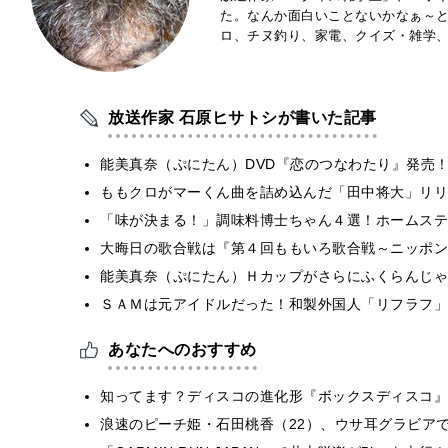
た。なんか面白いことないかなぁ～
ロ、チヌ釣り、家電、クイズ・雑学
放送作家 石原ヒサトシが書いた記事
能美真奈（ぷにたん）DVD『恋のつなわたり』発売
ももクロがマーくん曲を詰め込んだ「田中将大」リリ
「味が決まる！」調味料博士ちゃん４選！ホームステ
大晦日の歌合戦は『第４回ももいろ歌合戦～ニッポン
能美真奈（ぷにたん）Ｈカップがさらにふくらんじゃ
ＳＡＭは元アイドルだった！和製外国人「リフラフ」
あなたへのおすすめ
知ってます？ディスコの進化形『ボックスディスコ』
浪速のピーチ姫・石田桃香（22）、ウサ耳グラビア