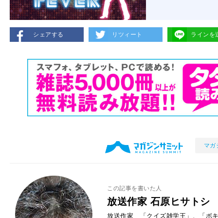
シェアする
リツィート
ラインを
マガ
この記事を書いた人
放送作家 石原ヒサトシ
放送作家 「クイズ雑学王」、「ボキ